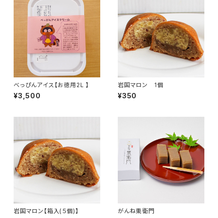
べっぴんアイス【お徳用2L 】
岩国マロン 1個
¥3,500
¥350
岩国マロン【箱入(５個)】
がんね栗衛門