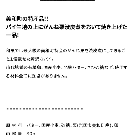
美和町の特産品！！
パイ生地の上にがんね栗渋皮煮をおいて焼き上げた
一品！
和栗では最大級の美和町特産のがんね栗を渋皮煮にしてまるご
と１個載せた贅沢なパイ。
山代地鶏の有精卵、国産小麦、発酵バター、きび砂糖など、使用す
る材料全てに妥協がありません。
========================
原 材 料 バター、国産小麦、砂糖、栗(岩国市美和町産)、卵
内 容 量 80g